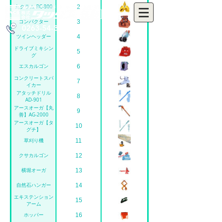
丸クラム RC-800
2
コンパクター
3
0263-54-3655
ツインヘッダー
4
ドライブミキシン
5
グ
エスカルゴン
6
コンクリートスパ
7
イカー
アタッチドリル
8
AD-901
アースオーガ【丸
9
善】AG-2000
アースオーガ【タ
10
グチ】
草刈り機
11
クサカルゴン
12
横堀オーガ
13
自然石ハンガー
14
エキステンション
15
アーム
ホッパー
16