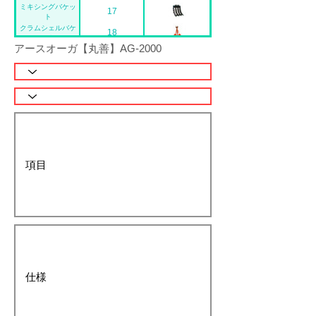
ミキシングバケッ
17
ト
9
クラムシェルバケ
18
ット
アースオーガ【丸善】AG-2000
スタッカー
19
クラムジェルジョ
20
イント
ブロックハンガー
21
ヒュームハンガー
22
マシンバイス
23
法面バケット
24
リッパーバケット
25
梯形バケット
26
シングルリッパー
27
狭巾バケット
28
広幅バケット
29
表土剥ぎ平バケッ
30
ト
マルチバイスT-
31
1000