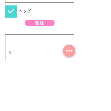
強力グラスパーV
47
​ヘッダー
グラスパーV2
48
グラスパー2000
49
削除
トロンメル
50
リフマグ
51
バケット＆フォー
52
ク
高い-草刈り機
53
c-42-ﾐﾆ大割
54
マルチバイスワニ
55
1000
ペンチャー
56