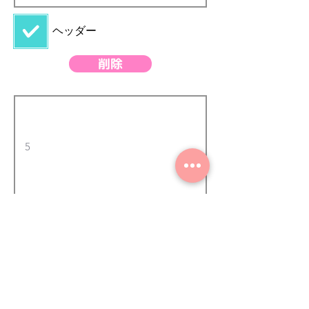
強力グラスパーV
47
​ヘッダー
グラスパーV2
48
グラスパー2000
49
削除
トロンメル
50
リフマグ
51
バケット＆フォー
52
ク
高い-草刈り機
53
c-42-ﾐﾆ大割
54
マルチバイスワニ
55
1000
ペンチャー
56