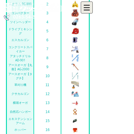
丸クラム RC-800
2
コンパクター
3
0263-54-3655
ツインヘッダー
4
ドライブミキシン
5
グ
エスカルゴン
6
コンクリートスパ
7
イカー
アタッチドリル
8
AD-901
アースオーガ【丸
9
善】AG-2000
アースオーガ【タ
10
グチ】
草刈り機
11
クサカルゴン
12
横堀オーガ
13
自然石ハンガー
14
エキステンション
15
アーム
ホッパー
16