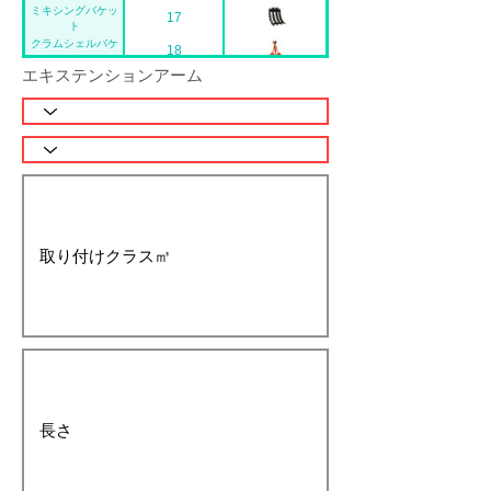
ミキシングバケッ
17
ト
15
クラムシェルバケ
18
ット
エキステンションアーム
スタッカー
19
クラムジェルジョ
20
イント
ブロックハンガー
21
ヒュームハンガー
22
マシンバイス
23
法面バケット
24
リッパーバケット
25
梯形バケット
26
シングルリッパー
27
狭巾バケット
28
広幅バケット
29
表土剥ぎ平バケッ
30
ト
マルチバイスT-
31
1000