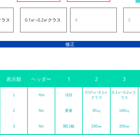
修正
表示順
ヘッダー
1
2
3
0.07㎥~0.1㎥
0.1㎥~0.2㎥ク
1
Yes
項目
クラス
ラス
2
No
重量
95㎏
190㎏
3
No
開口幅
280㎜
350㎜