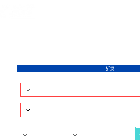
​〒
現場で選ぶ
取扱製品一覧
会社
新規