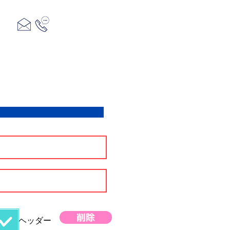
399-0702 長野県塩尻市広丘野村九里巾251-9
0263-54-3655
概要
お問合せ
削除
​ヘッダー