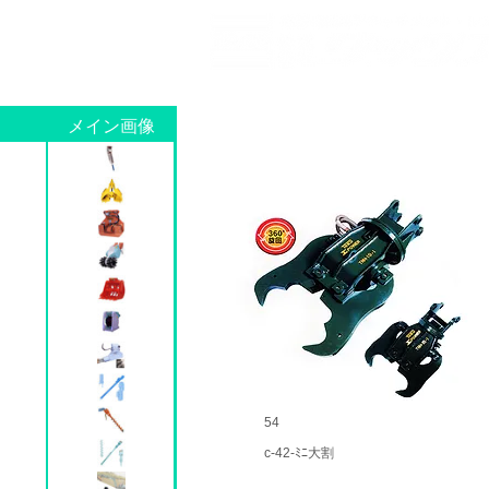
ホーム
作業
メイン画像
54
c-42-ﾐﾆ大割