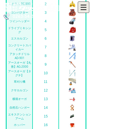
丸クラム RC-800
2
コンパクター
3
0263-54-3655
ツインヘッダー
4
ドライブミキシン
5
グ
エスカルゴン
6
コンクリートスパ
7
イカー
アタッチドリル
8
AD-901
アースオーガ【丸
9
善】AG-2000
アースオーガ【タ
10
グチ】
草刈り機
11
クサカルゴン
12
横堀オーガ
13
自然石ハンガー
14
エキステンション
15
アーム
ホッパー
16