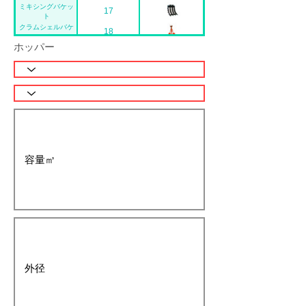
ミキシングバケッ
17
ト
16
クラムシェルバケ
18
ット
ホッパー
スタッカー
19
クラムジェルジョ
20
イント
ブロックハンガー
21
ヒュームハンガー
22
マシンバイス
23
法面バケット
24
リッパーバケット
25
梯形バケット
26
シングルリッパー
27
狭巾バケット
28
広幅バケット
29
表土剥ぎ平バケッ
30
ト
マルチバイスT-
31
1000