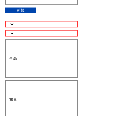
内吊りワイド-7
32
新規
ブロックバイス
33
マイティー200型
内吊りワイド600
34
ポリプバケット
35
石フォーク
36
まさかのジロー
37
ひまわり
38
Sカッター
39
クロスカッター
40
TS-Wクラッシャー
41
ハンドクラッシャ
42
ー
小割G17J
43
ジョーズ
44
ガラシャワー
45
首振りグラスパー
46
VL