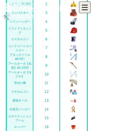
丸クラム RC-800
2
コンパクター
3
0263-54-3655
ツインヘッダー
4
ドライブミキシン
5
グ
エスカルゴン
6
コンクリートスパ
7
イカー
アタッチドリル
8
AD-901
アースオーガ【丸
9
善】AG-2000
アースオーガ【タ
10
グチ】
草刈り機
11
クサカルゴン
12
横堀オーガ
13
自然石ハンガー
14
エキステンション
15
アーム
ホッパー
16