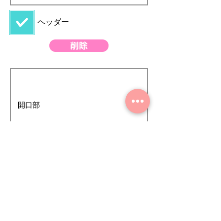
強力グラスパーV
47
​ヘッダー
グラスパーV2
48
グラスパー2000
49
削除
トロンメル
50
リフマグ
51
バケット＆フォー
52
ク
高い-草刈り機
53
c-42-ﾐﾆ大割
54
マルチバイスワニ
55
1000
ペンチャー
56