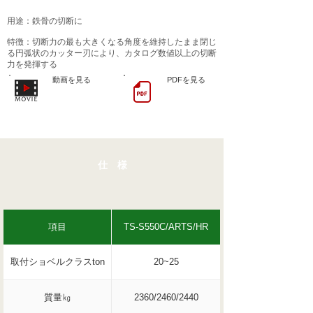
用途：鉄骨の切断に
​特徴：切断力の最も大きくなる角度を維持したまま閉じ
る円弧状のカッター刃により、カタログ数値以上の切断
力を発揮する
動画を見る
PDFを見る
仕 様
項目
TS-S550C/ARTS/HR
取付ショベルクラスton
20~25
質量㎏
2360/2460/2440