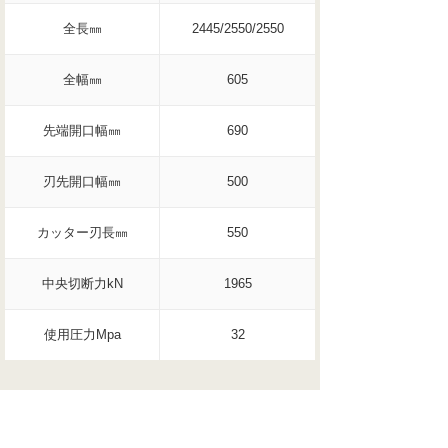
全長㎜
2445/2550/2550
全幅㎜
605
先端開口幅㎜
690
刃先開口幅㎜
500
カッター刃長㎜
550
中央切断力kN
1965
使用圧力Mpa
32