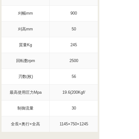
刈幅mm
900
刈高mm
50
質量Kg
245
回転数rpm
2500
刃数(枚)
56
最高使用圧力Mpa
19.6(200Kgf/
制御流量
30
全長×奥行×全高
1145×750×1245