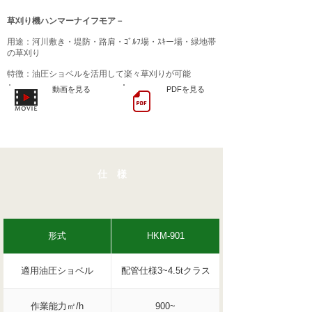
草刈り機ハンマーナイフモア－
用途：河川敷き・堤防・路肩・ｺﾞﾙﾌ場・ｽｷー場・緑地帯
の草刈り
​特徴：油圧ショベルを活用して楽々草刈りが可
能
動画を見る
PDFを見る
仕 様
形式
HKM-901
適用油圧ショベル
配管仕様3~4.5tクラス
作業能力㎡/h
900~