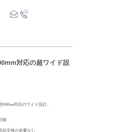
399-0702 長野県塩尻市広丘野村九里巾251-9
0263-54-3655
概要
お問合せ
00mm対応の超ワイド設
径600㎜対応のワイド設計、
可能
部品交換が必要なし