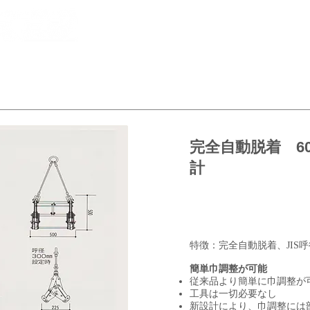
​〒
現場で選ぶ
取扱製品一覧
会社
完全自動脱着 6
計
特徴：完全自動脱着、JIS呼
簡単巾調整が可能
従来品より簡単に巾調整が
工具は一切必要なし
新設計により、巾調整には