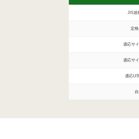
JIS
定格
適応サイズ
適応サイ
適応U
自