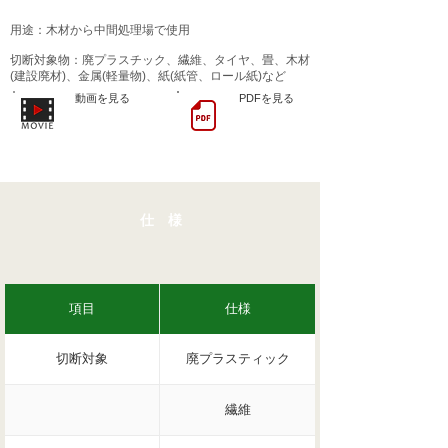
用途：木材から中間処理場で使用
​切断対象物：廃プラスチック、繊維、タイヤ、畳、木材
(建設廃材)、金属(軽量物)、紙(紙管、ロール紙)など
動画を見る
PDFを見る
仕 様
項目
仕様
切断対象
廃プラスティック
繊維